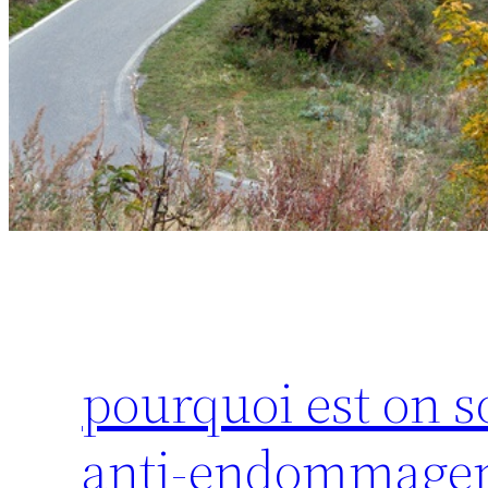
pourquoi est on s
anti-endommagem