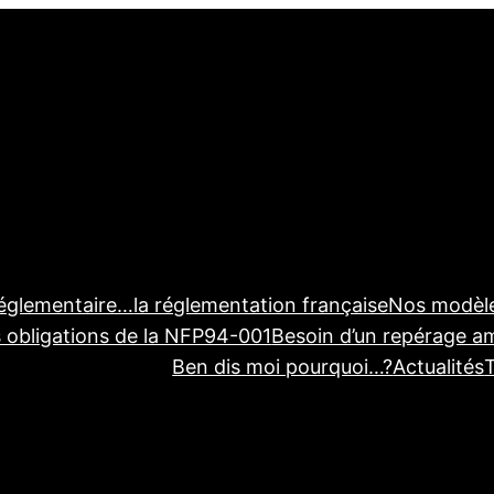
réglementaire…
la réglementation française
Nos modèl
s obligations de la NFP94-001
Besoin d’un repérage a
Ben dis moi pourquoi…?
Actualités