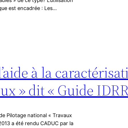
les » de ce type? L’utilisation
lique est encadrée : Les…
aide à la caractérisat
ux » dit « Guide IDR
 de Pilotage national « Travaux
 2013 a été rendu CADUC par la