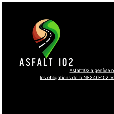
Aller
au
contenu
Asfalt102
la genèse 
les obligations de la NFX46-102
le