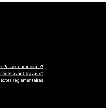
es
Passer commande?
miante avant travaux?
Textes reglementaires