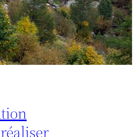
ation
éaliser