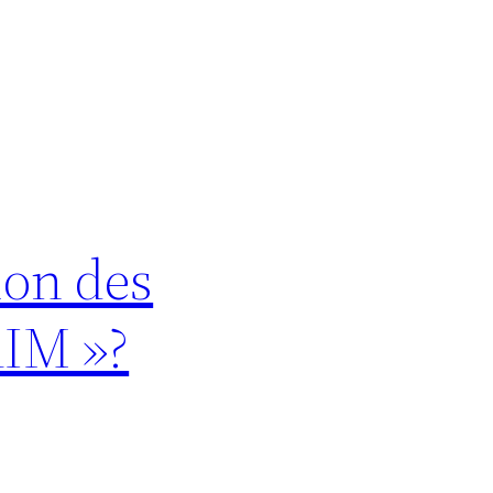
ion des
RIM »?