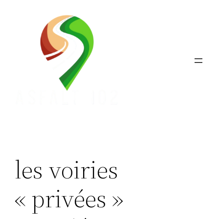
Aller
au
contenu
les voiries
« privées »