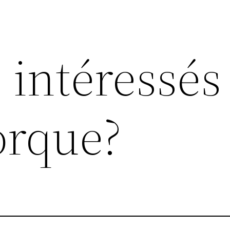
 intéressés
orque?