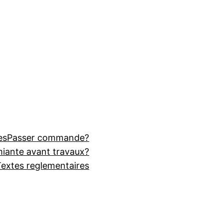
es
Passer commande?
miante avant travaux?
Textes reglementaires