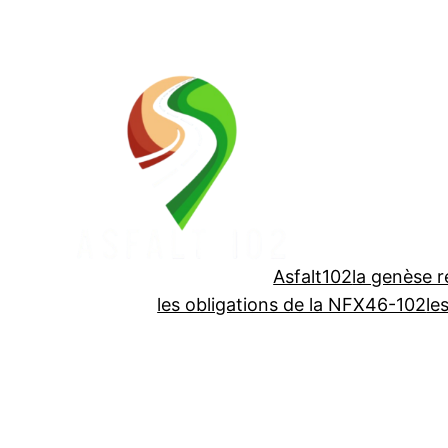
Aller
au
contenu
Asfalt102
la genèse 
les obligations de la NFX46-102
le