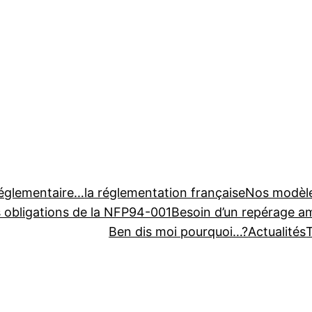
réglementaire…
la réglementation française
Nos modèl
s obligations de la NFP94-001
Besoin d’un repérage a
Ben dis moi pourquoi…?
Actualités