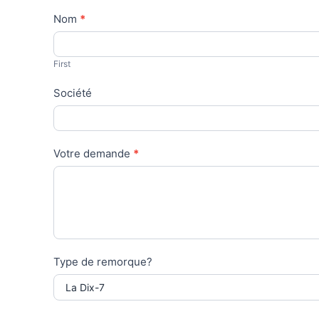
Contact
Nom
*
Us
First
Société
Votre demande
*
Type de remorque?