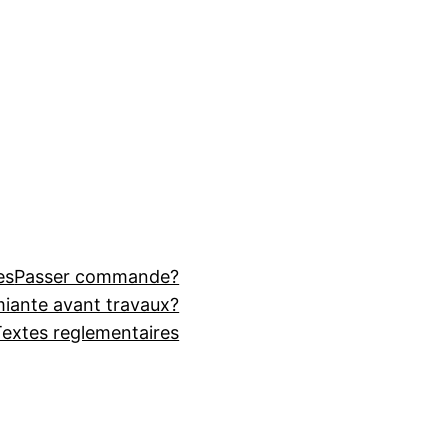
es
Passer commande?
miante avant travaux?
Textes reglementaires