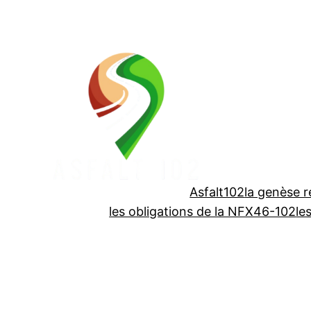
Aller
au
contenu
Asfalt102
la genèse 
les obligations de la NFX46-102
le