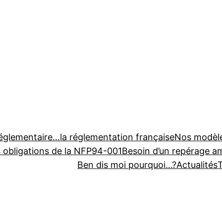
réglementaire…
la réglementation française
Nos modèl
s obligations de la NFP94-001
Besoin d’un repérage a
Ben dis moi pourquoi…?
Actualités