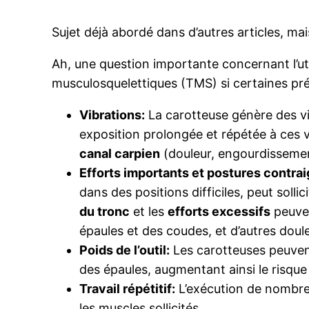
Sujet déjà abordé dans d’autres articles, ma
Ah, une question importante concernant l’util
musculosquelettiques (TMS) si certaines préc
Vibrations:
La carotteuse génère des vib
exposition prolongée et répétée à ces 
canal carpien
(douleur, engourdissement
Efforts importants et postures contra
dans des positions difficiles, peut soll
du tronc
et les
efforts excessifs
peuven
épaules et des coudes, et d’autres doul
Poids de l’outil:
Les carotteuses peuvent
des épaules, augmentant ainsi le risqu
Travail répétitif:
L’exécution de nombreu
les muscles sollicités.