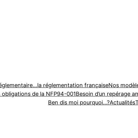
réglementaire…
la réglementation française
Nos modèl
s obligations de la NFP94-001
Besoin d’un repérage a
Ben dis moi pourquoi…?
Actualités