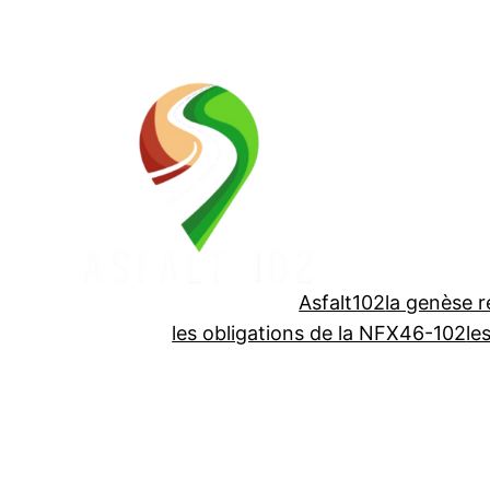
Aller
au
contenu
Asfalt102
la genèse 
les obligations de la NFX46-102
le