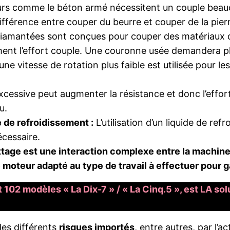
rs comme le béton armé nécessitent un couple beauc
fférence entre couper du beurre et couper de la pier
amantées sont conçues pour couper des matériaux du
ment l’effort couple. Une couronne usée demandera plu
e vitesse de rotation plus faible est utilisée pour le
cessive peut augmenter la résistance et donc l’effort
u.
e de refroidissement :
L’utilisation d’un liquide de refr
écessaire.
tage est une interaction complexe entre la machine, l’
oteur adapté au type de travail à effectuer pour gara
t 102 modèles « La Dix-7 » / « La Cinq.5 », est LA so
 des différents
risques importés
, entre autres, par l’