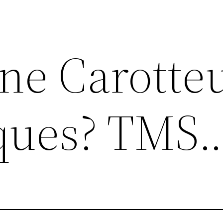
une Carotte
sques? TMS