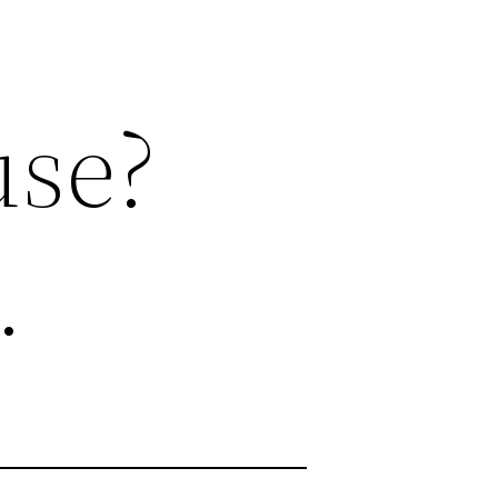
use?
…