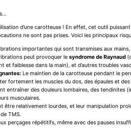
is…
isation d’une carotteuse ! En effet, cet outil puissant
autions ne sont pas prises. Voici les principaux risqu
rations importantes qui sont transmises aux mains, au
vibrations peut provoquer le
syndrome de Raynaud
(d
 et faiblesse dans la main), et d’autres troubles vasc
ignantes:
Le maintien de la carotteuse pendant le per
iciter fortement les muscles du dos, des épaules et des
t entraîner des douleurs lombaires, des tendinites 
eurs musculaires.
 être relativement lourdes, et leur manipulation prol
e de TMS.
x perçages répétitifs, même avec des pauses insuffis