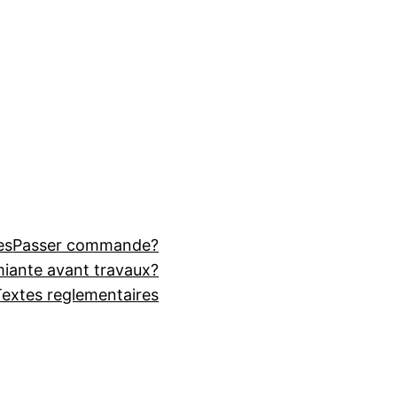
es
Passer commande?
miante avant travaux?
Textes reglementaires